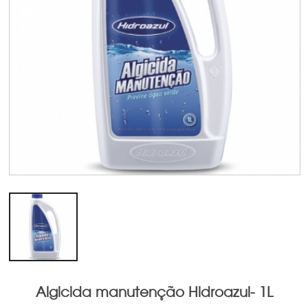
Acessórios de Limpeza
Acessórios de Limpeza
Acessórios
Aquecimento solar
Algicida manutenção Hidroazul- 1L