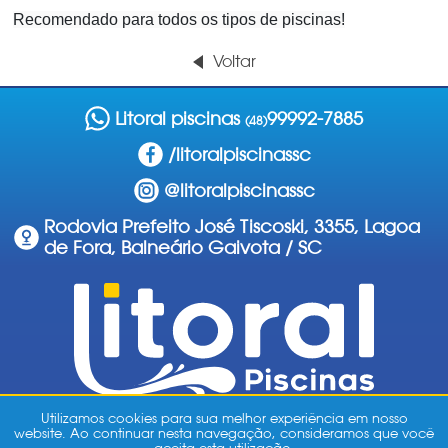
Recomendado para todos os tipos de piscinas!
Voltar
Litoral piscinas
99992-7885
(48)
/litoralpiscinassc
@litoralpiscinassc
Rodovia Prefeito José Tiscoski, 3355, Lagoa
de Fora, Balneário Gaivota / SC
Política de Privacidade
Utilizamos cookies para sua melhor experiência em nosso
website. Ao continuar nesta navegação, consideramos que você