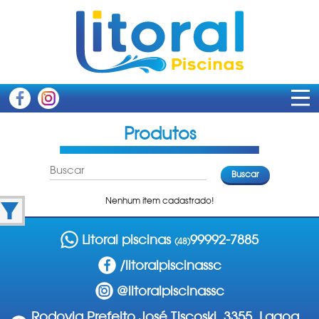
Produtos
Nenhum item cadastrado!
Produtos de Limpeza
Litoral piscinas
99992-7885
(48)
Produtos de Limpeza
/litoralpiscinassc
@litoralpiscinassc
Rodovia Prefeito José Tiscoski, 3355, Lagoa
Acessórios de Limpeza